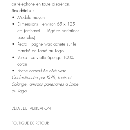
ou téléphone en toute discrétion.
Ses détails :
Modèle moyen
Dimensions : environ 65 x 125
cm (artisanal — légères variations
possibles)
Recto : pagne wax acheté sur le
marché de Lomé au Togo
Verso : serviette éponge 100%
coton
Poche camouflée côté wax
Confectionnée par Koffi, Louis et
Solange, artisans partenaires à Lomé
au Togo.
DÉTAIL DE FABRICATION
Comme toutes nos créations, cette serviette
POLITIQUE DE RETOUR
est confectionnée dans des ateliers de
couture indépendants au Togo: ceux de