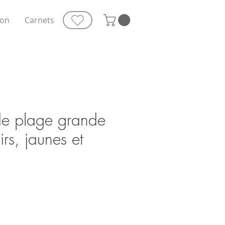
ion
Carnets
 de plage grande
irs, jaunes et