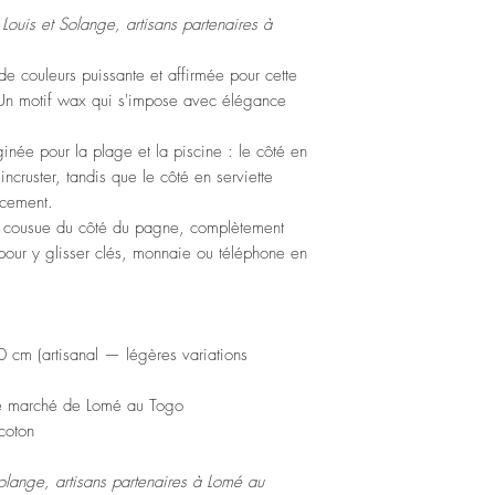
Consultez notre page
Inf
Louis et Solange, artisans partenaires à
de couleurs puissante et affirmée pour cette
. Un motif wax qui s'impose avec élégance
inée pour la plage et la piscine : le côté en
cruster, tandis que le côté en serviette
acement.
e cousue du côté du pagne, complètement
our y glisser clés, monnaie ou téléphone en
 cm (artisanal — légères variations
le marché de Lomé au Togo
coton
olange, artisans partenaires à Lomé au