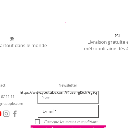
💌
🌍
Livraison gratuite 
partout dans le monde
métropolitaine dès 
act
Newsletter
https://www.youtube.com/@user-gl5xh7rg9q
 37 11 11
gneapple.com
J’accepte les termes et conditions