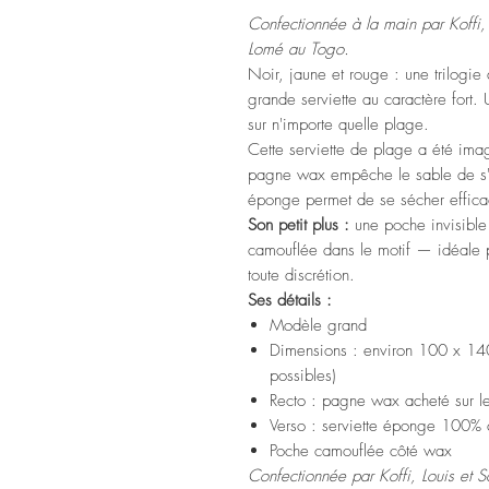
Confectionnée à la main par Koffi, 
Lomé au Togo.
Noir, jaune et rouge : une trilogie 
grande serviette au caractère fort
sur n'importe quelle plage.
Cette serviette de plage a été imag
pagne wax empêche le sable de s'in
éponge permet de se sécher effic
Son petit plus :
une poche invisibl
camouflée dans le motif — idéale p
toute discrétion.
Ses détails :
Modèle grand
Dimensions : environ 100 x 140
possibles)
Recto : pagne wax acheté sur 
Verso : serviette éponge 100% 
Poche camouflée côté wax
Confectionnée par Koffi, Louis et S