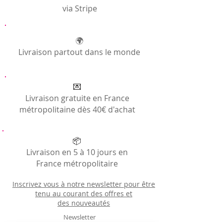
des tenues de prêt-à-porter en wax pour sa
via Stripe
propre clientèle. C'est dans son atelier que
sont confectionnés tous les ponchos de
Pagne Apple. Si vous avez envie d'en
savoir plus, n'hésitez pas à lire cet
🌍
article:
https://www.pagneapple.com/artis
Livraison partout dans le monde
ans
💌
Livraison gratuite en France
métropolitaine dès 40€ d'achat
📦
Livraison en 5 à 10 jours en
France métropolitaire
Inscrivez vous à notre newsletter pour être
tenu au courant des offres et
des
nouveautés
Newsletter