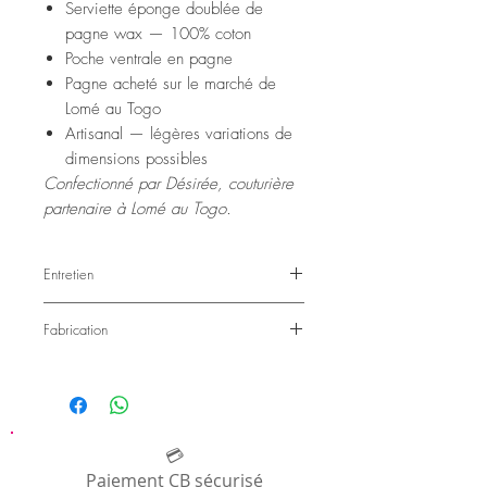
Serviette éponge doublée de
pagne wax — 100% coton
Poche ventrale en pagne
Pagne acheté sur le marché de
Lomé au Togo
Artisanal — légères variations de
dimensions possibles
Confectionné par Désirée, couturière
partenaire à Lomé au Togo.
Entretien
Lavage à 40°.
Fabrication
Laver avec des couleurs similaires lors des
premiers lavages
Comme toutes nos créations, ce poncho est
confectionné dans un atelier de couture
indépendant au Togo: celui de Désirée.
Désirée réside dans le quartier de Baguida
à Lomé au Togo (Afrique de l'Ouest) et est
💳
couturière de formation. Elle confectionne
Paiement CB sécurisé