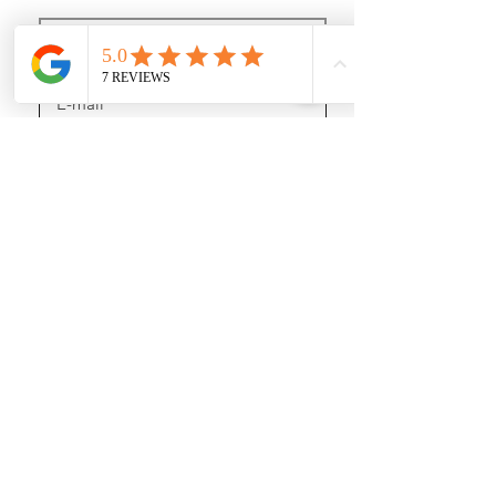
J’accepte les termes et conditions
Recevoir des news (mais pas trop !)
Rejoignez nous
sur les réseaux sociaux :
https://www.youtube.com/@user-gl5xh7rg9q
INFORMATIONS :