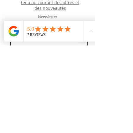
tenu au courant des offres et
des
nouveautés
Newsletter
J’accepte les termes et conditions
Recevoir des news (mais pas trop !)
Rejoignez nous
sur les réseaux sociaux :
https://www.youtube.com/@user-gl5xh7rg9q