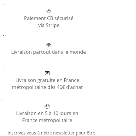
:
https://www.pagneapple.com/artisans
Consultez notre page
Informations
Générales
💳
Paiement CB sécurisé
via Stripe
🌍
Livraison partout dans le monde
💌
Livraison gratuite en France
métropolitaine dès 40€ d'achat
📦
Livraison en 5 à 10 jours en
France métropolitaire
Inscrivez vous à notre newsletter pour être