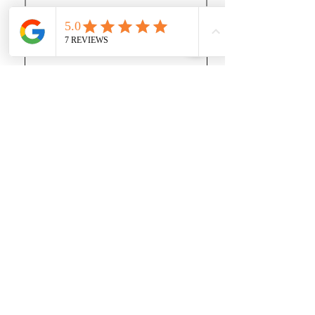
J’accepte les termes et conditions
Recevoir des news (mais pas trop !)
Rejoignez nous
sur les réseaux sociaux :
https://www.youtube.com/@user-gl5xh7rg9q
INFORMATIONS :