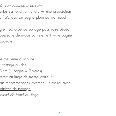
1 pagne = 2 yards = 18
Consultez notre page
Inf
é, confectionné avec soin.
Nos pagnes mesurent don
faites, environ 180cm s
antes sur fond vert tendre — une association
a fraîcheur. Un pagne plein de vie, idéal
gie : écharpe de portage pour votre bébé,
 accessoire de mode ou vêtement — le pagne
quotidien.
e meilleure durabilité
 le portage au dos
6 cm (1 pagne = 2 yards)
avec du linge de même couleur.
ous recommandons vivement un atelier avec
itrices de portage
marché de Lomé au Togo.