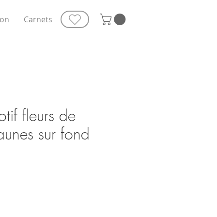
ion
Carnets
tif fleurs de
aunes sur fond