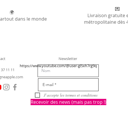
💌
🌍
Livraison gratuite 
partout dans le monde
métropolitaine dès 
act
Newsletter
https://www.youtube.com/@user-gl5xh7rg9q
 37 11 11
gneapple.com
J’accepte les termes et conditions
Recevoir des news (mais pas trop !)