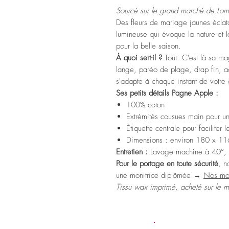
Sourcé sur le grand marché de Lom
Des fleurs de mariage jaunes éclat
lumineuse qui évoque la nature et l
pour la belle saison.
À quoi sert-il ?
Tout. C'est là sa ma
lange, paréo de plage, drap fin,
s'adapte à chaque instant de votre 
Ses petits détails Pagne Apple :
100% coton
Extrémités cousues main pour un
Étiquette centrale pour faciliter
Dimensions : environ 180 x 11
Entretien :
Lavage machine à 40°, 
Pour le portage en toute sécurité
, n
une monitrice diplômée →
Nos mon
Tissu wax imprimé, acheté sur le 