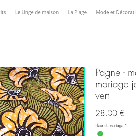
its
Le Linge de maison
La Plage
Mode et Décorat
Pagne - mo
mariage j
vert
Prix
28,00 €
Fleur de mariage
*