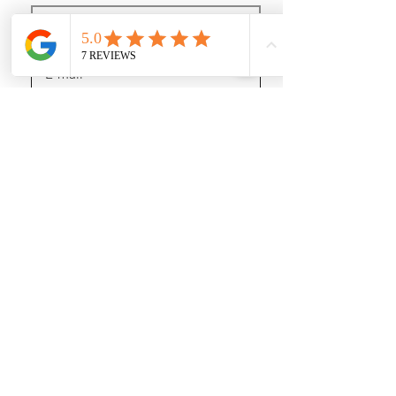
J’accepte les termes et conditions
Recevoir des news (mais pas trop !)
Rejoignez nous
sur les réseaux sociaux :
https://www.youtube.com/@user-gl5xh7rg9q
INFORMATIONS :