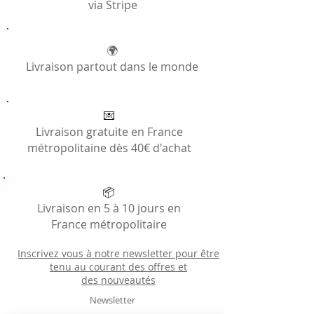
via Stripe
1 pagne = 2 yards = 182.88cm en
longueur / largeur: 116cm.
Nos pagnes mesurent donc, une fois les
coutures des bords faites, environ 180cm
🌍
sur 116cm.
Livraison partout dans le monde
💌
Livraison gratuite en France
métropolitaine dès 40€ d'achat
📦
Livraison en 5 à 10 jours en
France métropolitaire
Inscrivez vous à notre newsletter pour être
tenu au courant des offres et
des
nouveautés
Newsletter