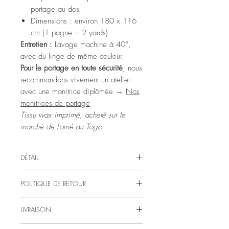
portage au dos
Dimensions : environ 180 x 116
cm (1 pagne = 2 yards)
Entretien :
Lavage machine à 40°,
avec du linge de même couleur.
Pour le portage en toute sécurité
, nous
recommandons vivement un atelier
avec une monitrice diplômée →
Nos
monitrices de portage
Tissu wax imprimé, acheté sur le
marché de Lomé au Togo.
DÉTAIL
Un pagne (plus souvent appelé "wax" en
POLITIQUE DE RETOUR
occident) est utilisé au Togo pour désigner
ce tissu, mais c'est également une unité de
Retours et Remboursements
mesure.
LIVRAISON
Consultez notre politique de
retour et
Au grand marché de Lomé, on peut acheté
remboursement
1 pagne, 2 pagnes, 3 pagnes d'un même
Expédition