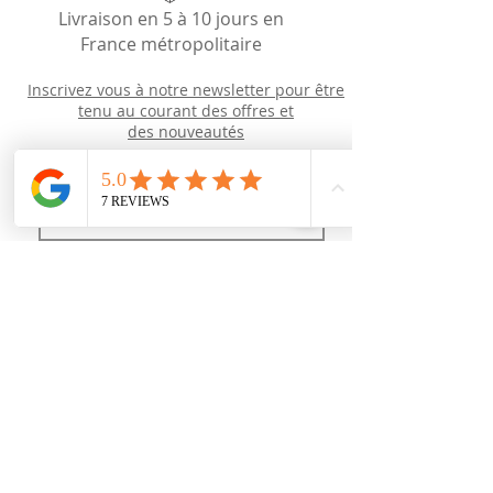
Livraison en 5 à 10 jours en
France métropolitaire
Inscrivez vous à notre newsletter pour être
tenu au courant des offres et
des
nouveautés
Newsletter
J’accepte les termes et conditions
Recevoir des news (mais pas trop !)
Rejoignez nous
sur les réseaux sociaux :