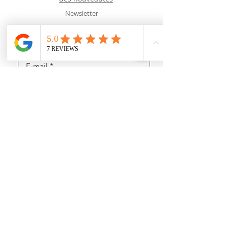
Newsletter
J’accepte les termes et conditions
Recevoir des news (mais pas trop !)
Rejoignez nous
sur les réseaux sociaux :
https://www.youtube.com/@user-gl5xh7rg9q
INFORMATIONS :