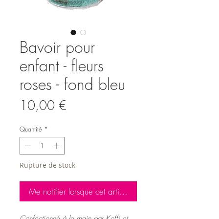
Bavoir pour
enfant - fleurs
roses - fond bleu
Prix
10,00 €
Quantité
*
Rupture de stock
Me notifier lorsque cet article est disponible
Confectionné à la main par Koffi et